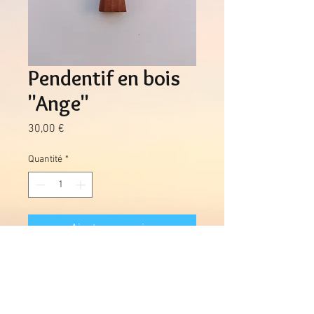
Pendentif en bois
"Ange"
Prix
30,00 €
Quantité
*
Ajouter au panier
Pendentif sculpture en prunier
d'Amérique